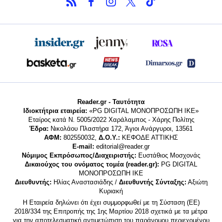
Reader.gr - Ταυτότητα
Ιδιοκτήτρια εταιρεία:
«PG DIGITAL MONΟΠΡΟΣΩΠΗ ΙΚΕ»
Εταίρος κατά Ν. 5005/2022 Χαράλαμπος - Χάρης Πολίτης
Έδρα:
Νικολάου Πλαστήρα 172, Άγιοι Ανάργυροι, 13561
ΑΦΜ:
802550032,
Δ.Ο.Υ.:
ΚΕΦΟΔΕ ΑΤΤΙΚΗΣ
E-mail:
editorial@reader.gr
Νόμιμος Εκπρόσωπος/Διαχειριστής:
Ευστάθιος Μοσχονάς
Δικαιούχος του ονόματος τομέα (reader.gr):
PG DIGITAL
MONΟΠΡΟΣΩΠΗ ΙΚΕ
Διευθυντής:
Ηλίας Αναστασιάδης /
Διευθυντής Σύνταξης:
Αξιώτη
Κυριακή
Η Εταιρεία δηλώνει ότι έχει συμμορφωθεί με τη Σύσταση (ΕΕ)
2018/334 της Επιτροπής της 1ης Μαρτίου 2018 σχετικά με τα μέτρα
για την αποτελεσματική αντιμετώπιση του παράνομου περιεχομένου