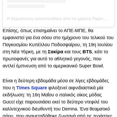
Η δημοσίευση κοινοποιήθηκε από το χρήστη Paper Magazine (@papermagazine)
Επίσης, όπως επισημαίνει το ΑΠΕ-ΜΠΕ, θα
εμφανιστεί για ένα σόου στο ημίχρονο του τελικού του
Παγκοσμίου Κυπέλλου Ποδοσφαίρου, τη 19η Ιουλίου
στη Νέα Υόρκη, με τη
Σακίρα
και τους
BTS
, κάτι το
πρωτοφανές για αυτό το αθλητικό γεγονός, που
αντλεί έμπνευση από το αμερικανικό Super Bowl.
Είναι η δεύτερη εβδομάδα μέσα σε λίγες εβδομάδες
που η
Times Square
φιλοξενεί αιφνιδιαστικά μία
εκδήλωση: τη 16η Μαΐου ο ιταλικός οίκος μόδας
Gucci είχε παρουσιάσει εκεί το δεύτερο ντεφιλέ του
καλλιτεχνικού διευθυντή του Demna. Ένα θεαματικό
σόου, που αναμεταδόθηκε ζωντανά από τις τεράστιες