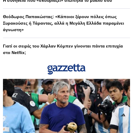
Η συνήθεια που «σκουριάζει» σιωπηλά το μυαλό σου
Θεόδωρος Παπακώστας: «Κάποιοι ξέρουν πόλεις όπως
Συρακούσες ή Τάραντας, αλλά η Μεγάλη Ελλάδα παραμένει
άγνωστη»
Γιατί οι σειρές του Χάρλαν Κόμπεν γίνονται πάντα επιτυχία
στο Netflix;