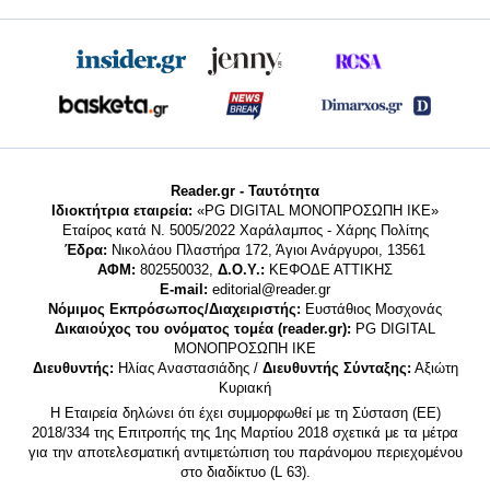
Reader.gr - Ταυτότητα
Ιδιοκτήτρια εταιρεία:
«PG DIGITAL MONΟΠΡΟΣΩΠΗ ΙΚΕ»
Εταίρος κατά Ν. 5005/2022 Χαράλαμπος - Χάρης Πολίτης
Έδρα:
Νικολάου Πλαστήρα 172, Άγιοι Ανάργυροι, 13561
ΑΦΜ:
802550032,
Δ.Ο.Υ.:
ΚΕΦΟΔΕ ΑΤΤΙΚΗΣ
E-mail:
editorial@reader.gr
Νόμιμος Εκπρόσωπος/Διαχειριστής:
Ευστάθιος Μοσχονάς
Δικαιούχος του ονόματος τομέα (reader.gr):
PG DIGITAL
MONΟΠΡΟΣΩΠΗ ΙΚΕ
Διευθυντής:
Ηλίας Αναστασιάδης /
Διευθυντής Σύνταξης:
Αξιώτη
Κυριακή
Η Εταιρεία δηλώνει ότι έχει συμμορφωθεί με τη Σύσταση (ΕΕ)
2018/334 της Επιτροπής της 1ης Μαρτίου 2018 σχετικά με τα μέτρα
για την αποτελεσματική αντιμετώπιση του παράνομου περιεχομένου
στο διαδίκτυο (L 63).