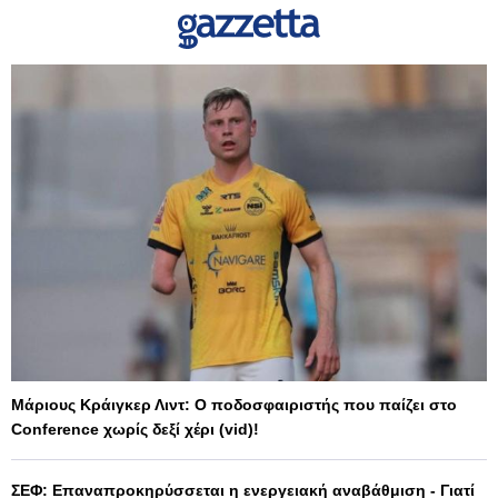
Μάριους Κράιγκερ Λιντ: Ο ποδοσφαιριστής που παίζει στο
Conference χωρίς δεξί χέρι (vid)!
ΣΕΦ: Επαναπροκηρύσσεται η ενεργειακή αναβάθμιση - Γιατί