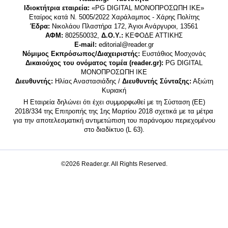
Ιδιοκτήτρια εταιρεία:
«PG DIGITAL MONΟΠΡΟΣΩΠΗ ΙΚΕ»
Εταίρος κατά Ν. 5005/2022 Χαράλαμπος - Χάρης Πολίτης
Έδρα:
Νικολάου Πλαστήρα 172, Άγιοι Ανάργυροι, 13561
ΑΦΜ:
802550032,
Δ.Ο.Υ.:
ΚΕΦΟΔΕ ΑΤΤΙΚΗΣ
E-mail:
editorial@reader.gr
Νόμιμος Εκπρόσωπος/Διαχειριστής:
Ευστάθιος Μοσχονάς
Δικαιούχος του ονόματος τομέα (reader.gr):
PG DIGITAL
MONΟΠΡΟΣΩΠΗ ΙΚΕ
Διευθυντής:
Ηλίας Αναστασιάδης /
Διευθυντής Σύνταξης:
Αξιώτη
Κυριακή
Η Εταιρεία δηλώνει ότι έχει συμμορφωθεί με τη Σύσταση (ΕΕ)
2018/334 της Επιτροπής της 1ης Μαρτίου 2018 σχετικά με τα μέτρα
για την αποτελεσματική αντιμετώπιση του παράνομου περιεχομένου
στο διαδίκτυο (L 63).
©2026 Reader.gr. All Rights Reserved.