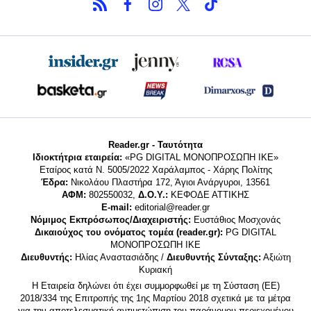
Reader.gr - Ταυτότητα
Ιδιοκτήτρια εταιρεία:
«PG DIGITAL MONΟΠΡΟΣΩΠΗ ΙΚΕ»
Εταίρος κατά Ν. 5005/2022 Χαράλαμπος - Χάρης Πολίτης
Έδρα:
Νικολάου Πλαστήρα 172, Άγιοι Ανάργυροι, 13561
ΑΦΜ:
802550032,
Δ.Ο.Υ.:
ΚΕΦΟΔΕ ΑΤΤΙΚΗΣ
E-mail:
editorial@reader.gr
Νόμιμος Εκπρόσωπος/Διαχειριστής:
Ευστάθιος Μοσχονάς
Δικαιούχος του ονόματος τομέα (reader.gr):
PG DIGITAL
MONΟΠΡΟΣΩΠΗ ΙΚΕ
Διευθυντής:
Ηλίας Αναστασιάδης /
Διευθυντής Σύνταξης:
Αξιώτη
Κυριακή
Η Εταιρεία δηλώνει ότι έχει συμμορφωθεί με τη Σύσταση (ΕΕ)
2018/334 της Επιτροπής της 1ης Μαρτίου 2018 σχετικά με τα μέτρα
για την αποτελεσματική αντιμετώπιση του παράνομου περιεχομένου