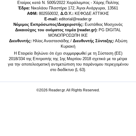
Εταίρος κατά Ν. 5005/2022 Χαράλαμπος - Χάρης Πολίτης
Έδρα:
Νικολάου Πλαστήρα 172, Άγιοι Ανάργυροι, 13561
ΑΦΜ:
802550032,
Δ.Ο.Υ.:
ΚΕΦΟΔΕ ΑΤΤΙΚΗΣ
E-mail:
editorial@reader.gr
Νόμιμος Εκπρόσωπος/Διαχειριστής:
Ευστάθιος Μοσχονάς
Δικαιούχος του ονόματος τομέα (reader.gr):
PG DIGITAL
MONΟΠΡΟΣΩΠΗ ΙΚΕ
Διευθυντής:
Ηλίας Αναστασιάδης /
Διευθυντής Σύνταξης:
Αξιώτη
Κυριακή
Η Εταιρεία δηλώνει ότι έχει συμμορφωθεί με τη Σύσταση (ΕΕ)
2018/334 της Επιτροπής της 1ης Μαρτίου 2018 σχετικά με τα μέτρα
για την αποτελεσματική αντιμετώπιση του παράνομου περιεχομένου
στο διαδίκτυο (L 63).
©2026 Reader.gr. All Rights Reserved.