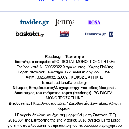
Reader.gr - Ταυτότητα
Ιδιοκτήτρια εταιρεία:
«PG DIGITAL MONΟΠΡΟΣΩΠΗ ΙΚΕ»
Εταίρος κατά Ν. 5005/2022 Χαράλαμπος - Χάρης Πολίτης
Έδρα:
Νικολάου Πλαστήρα 172, Άγιοι Ανάργυροι, 13561
ΑΦΜ:
802550032,
Δ.Ο.Υ.:
ΚΕΦΟΔΕ ΑΤΤΙΚΗΣ
E-mail:
editorial@reader.gr
Νόμιμος Εκπρόσωπος/Διαχειριστής:
Ευστάθιος Μοσχονάς
Δικαιούχος του ονόματος τομέα (reader.gr):
PG DIGITAL
MONΟΠΡΟΣΩΠΗ ΙΚΕ
Διευθυντής:
Ηλίας Αναστασιάδης /
Διευθυντής Σύνταξης:
Αξιώτη
Κυριακή
Η Εταιρεία δηλώνει ότι έχει συμμορφωθεί με τη Σύσταση (ΕΕ)
2018/334 της Επιτροπής της 1ης Μαρτίου 2018 σχετικά με τα μέτρα
για την αποτελεσματική αντιμετώπιση του παράνομου περιεχομένου