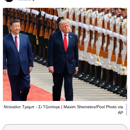
Ντόναλντ Τραμπ - Σι Τζινπίνγκ | Maxim Shemetov/Pool Photo via
AP