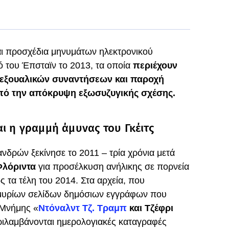
αι προσχέδια μηνυμάτων ηλεκτρονικού
 του Έπσταϊν το 2013, τα οποία
περιέχουν
σεξουαλικών συναντήσεων και παροχή
πό την απόκρυψη εξωσυζυγικής σχέσης.
ι η γραμμή άμυνας του Γκέιτς
νδρών ξεκίνησε το 2011 – τρία χρόνια μετά
Φλόριντα
για προσέλκυση ανήλικης σε πορνεία
ς τα τέλη του 2014. Στα αρχεία, που
μμυρίων σελίδων δημόσιων εγγράφων που
 Μνήμης «
Ντόναλντ Τζ. Τραμπ
και Τζέφρι
ριλαμβάνονται ημερολογιακές καταγραφές