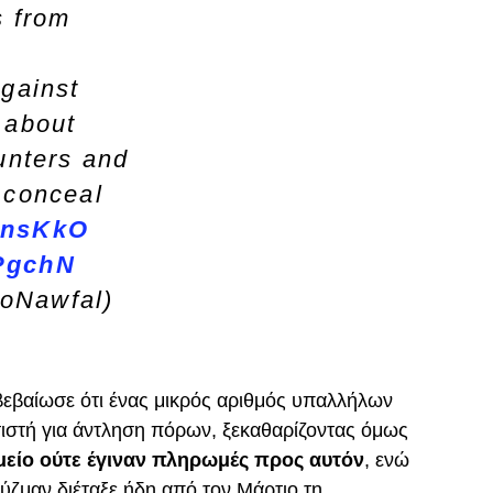
s from
against
 about
ounters and
 conceal
3mnsKkO
SPgchN
oNawfal)
βεβαίωσε ότι ένας μικρός αριθμός υπαλλήλων
ατιστή για άντληση πόρων, ξεκαθαρίζοντας όμως
μείο ούτε έγιναν πληρωμές προς αυτόν
, ενώ
ζμαν διέταξε ήδη από τον Μάρτιο τη