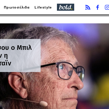
Πρωτοσέλιδα
Lifestyle
σου ο Μπιλ
ν η
ταϊν