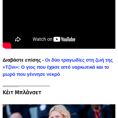
Διαβάστε επίσης -
Οι δύο τραγωδίες στη ζωή της
«Τζίνι»: Ο γιος που έχασε από ναρκωτικά και το
μωρό που γέννησε νεκρό
Κέιτ Μπλάνσετ