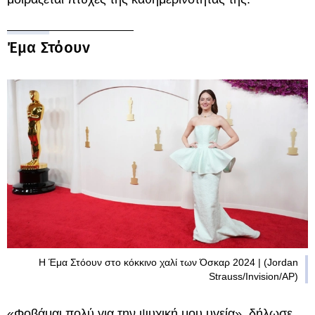
Έμα Στόουν
Η Έμα Στόουν στο κόκκινο χαλί των Όσκαρ 2024 | (Jordan
Strauss/Invision/AP)
«Φοβάμαι πολύ για την ψυχική μου υγεία», δήλωσε