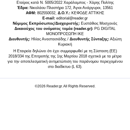
Εταίρος κατά Ν. 5005/2022 Χαράλαμπος - Χάρης Πολίτης
Έδρα:
Νικολάου Πλαστήρα 172, Άγιοι Ανάργυροι, 13561
ΑΦΜ:
802550032,
Δ.Ο.Υ.:
ΚΕΦΟΔΕ ΑΤΤΙΚΗΣ
E-mail:
editorial@reader.gr
Νόμιμος Εκπρόσωπος/Διαχειριστής:
Ευστάθιος Μοσχονάς
Δικαιούχος του ονόματος τομέα (reader.gr):
PG DIGITAL
MONΟΠΡΟΣΩΠΗ ΙΚΕ
Διευθυντής:
Ηλίας Αναστασιάδης /
Διευθυντής Σύνταξης:
Αξιώτη
Κυριακή
Η Εταιρεία δηλώνει ότι έχει συμμορφωθεί με τη Σύσταση (ΕΕ)
2018/334 της Επιτροπής της 1ης Μαρτίου 2018 σχετικά με τα μέτρα
για την αποτελεσματική αντιμετώπιση του παράνομου περιεχομένου
στο διαδίκτυο (L 63).
©2026 Reader.gr. All Rights Reserved.