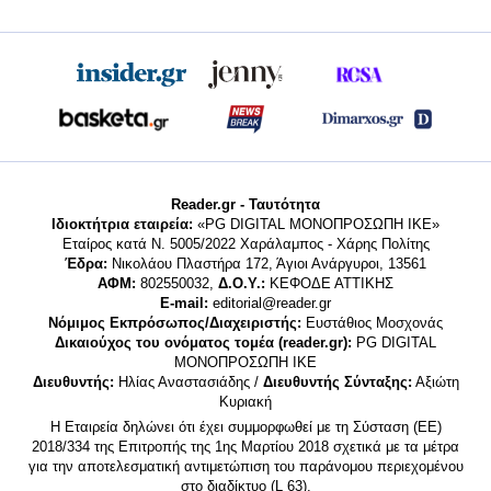
Reader.gr - Ταυτότητα
Ιδιοκτήτρια εταιρεία:
«PG DIGITAL MONΟΠΡΟΣΩΠΗ ΙΚΕ»
Εταίρος κατά Ν. 5005/2022 Χαράλαμπος - Χάρης Πολίτης
Έδρα:
Νικολάου Πλαστήρα 172, Άγιοι Ανάργυροι, 13561
ΑΦΜ:
802550032,
Δ.Ο.Υ.:
ΚΕΦΟΔΕ ΑΤΤΙΚΗΣ
E-mail:
editorial@reader.gr
Νόμιμος Εκπρόσωπος/Διαχειριστής:
Ευστάθιος Μοσχονάς
Δικαιούχος του ονόματος τομέα (reader.gr):
PG DIGITAL
MONΟΠΡΟΣΩΠΗ ΙΚΕ
Διευθυντής:
Ηλίας Αναστασιάδης /
Διευθυντής Σύνταξης:
Αξιώτη
Κυριακή
Η Εταιρεία δηλώνει ότι έχει συμμορφωθεί με τη Σύσταση (ΕΕ)
2018/334 της Επιτροπής της 1ης Μαρτίου 2018 σχετικά με τα μέτρα
για την αποτελεσματική αντιμετώπιση του παράνομου περιεχομένου
στο διαδίκτυο (L 63).