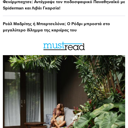
Φενέρμπαχτσε: Αντέγραψε τον ποδοσφαιρικό Παναθηναϊκό με
Spiderman και Λιβάι Γκαρσία!
Ρεάλ Μαδρίτης ή Μπαρτσελόνα; Ο Ρόδρι μπροστά στο
μεγαλύτερο δίλημμα της καριέρας του