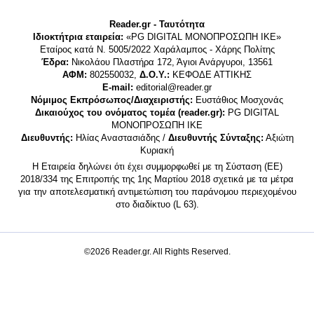
Reader.gr - Ταυτότητα
Ιδιοκτήτρια εταιρεία:
«PG DIGITAL MONΟΠΡΟΣΩΠΗ ΙΚΕ»
Εταίρος κατά Ν. 5005/2022 Χαράλαμπος - Χάρης Πολίτης
Έδρα:
Νικολάου Πλαστήρα 172, Άγιοι Ανάργυροι, 13561
ΑΦΜ:
802550032,
Δ.Ο.Υ.:
ΚΕΦΟΔΕ ΑΤΤΙΚΗΣ
E-mail:
editorial@reader.gr
Νόμιμος Εκπρόσωπος/Διαχειριστής:
Ευστάθιος Μοσχονάς
Δικαιούχος του ονόματος τομέα (reader.gr):
PG DIGITAL
MONΟΠΡΟΣΩΠΗ ΙΚΕ
Διευθυντής:
Ηλίας Αναστασιάδης /
Διευθυντής Σύνταξης:
Αξιώτη
Κυριακή
Η Εταιρεία δηλώνει ότι έχει συμμορφωθεί με τη Σύσταση (ΕΕ)
2018/334 της Επιτροπής της 1ης Μαρτίου 2018 σχετικά με τα μέτρα
για την αποτελεσματική αντιμετώπιση του παράνομου περιεχομένου
στο διαδίκτυο (L 63).
©2026 Reader.gr. All Rights Reserved.